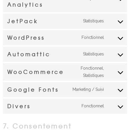
Consent
Analytics
to
service
JetPack
Statistiques
google-
Consent
analytics
to
WordPress
Fonctionnel
service
Consent
jetpack
to
Automattic
Statistiques
service
Consent
wordpress
to
Fonctionnel,
WooCommerce
service
Consent
Statistiques
automattic
to
Google Fonts
Marketing / Suivi
service
Consent
woocomme
to
Divers
Fonctionnel
service
Consent
google-
to
fonts
7. Consentement
service