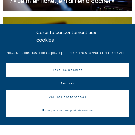
? « Je m’en fiche, je n’ai rien à cacher »
Gérer le consentement aux
cookies
Nous utilisons des cookies pour optimiser notre site web et notre service.
Tous les cookies
Julia Zein
Les Echos – Salariés étrangers : attention aux
Refuser
risques de travail illégal
Voir les préférences
Enregistrer les préférences