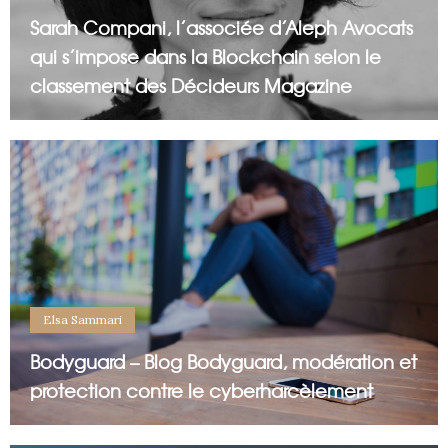
Sarah Compani, l’associée d’Aleph Avocats
qui s’impose dans la Blockchain selon le
classement des Décideurs Magazine
Elsa Sammari
Bodyguard – Blog Bodyguard, modération et
protection contre le cyberharcèlement